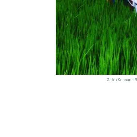
Gatra Kencana 