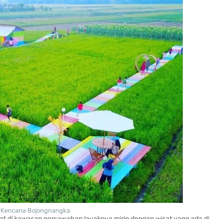
 Kencana Bojongnangka
pat di kawasan persawahan layaknya mirip dengan wisat yang ada di