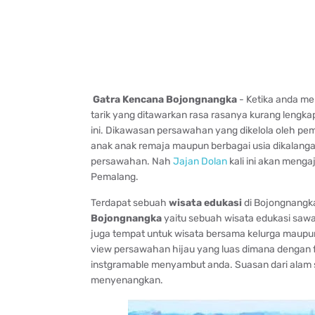
Gatra Kencana Bojongnangka
- Ketika anda m
tarik yang ditawarkan rasa rasanya kurang lengk
ini. Dikawasan persawahan yang dikelola oleh pem
anak anak remaja maupun berbagai usia dikalangan
persawahan. Nah
Jajan Dolan
kali ini akan meng
Pemalang.
Terdapat sebuah
wisata edukasi
di Bojongnangk
Bojongnangka
yaitu sebuah wisata edukasi saw
juga tempat untuk wisata bersama kelurga maupun
view persawahan hijau yang luas dimana dengan fa
instgramable menyambut anda. Suasan dari alam 
menyenangkan.