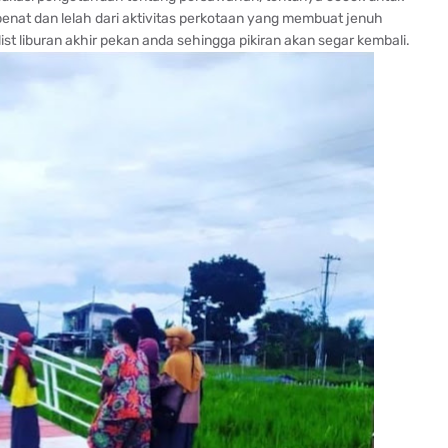
penat dan lelah dari aktivitas perkotaan yang membuat jenuh
ist liburan akhir pekan anda sehingga pikiran akan segar kembali.