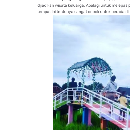
dijadikan wisata keluarga. Apalagi untuk melepas 
tempat ini tentunya sangat cocok untuk berada di l