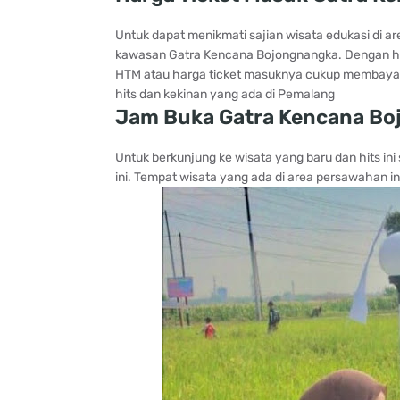
Untuk dapat menikmati sajian wisata edukasi di a
kawasan Gatra Kencana Bojongnangka. Dengan ha
HTM atau harga ticket masuknya cukup membay
hits dan kekinan yang ada di Pemalang
Jam Buka Gatra Kencana Bo
Untuk berkunjung ke wisata yang baru dan hits in
ini. Tempat wisata yang ada di area persawahan ini