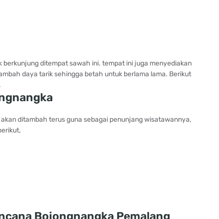
berkunjung ditempat sawah ini. tempat ini juga menyediakan
ambah daya tarik sehingga betah untuk berlama lama. Berikut
.
jongnangka
dan akan ditambah terus guna sebagai penunjang wisatawannya,
erikut,
Kencana Bojongnangka Pemalang