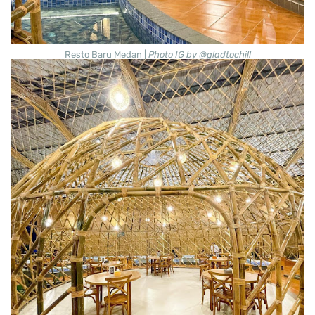
Resto Baru Medan |
Photo IG by @gladtochill