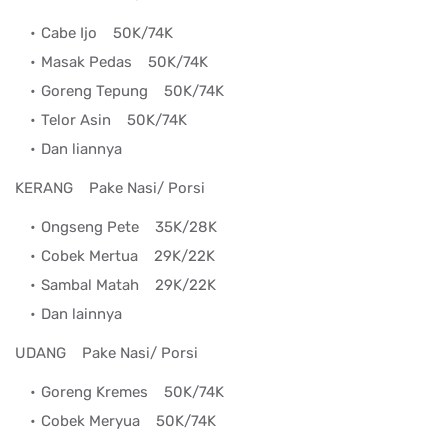
Cabe Ijo
50K/74K
Masak Pedas
50K/74K
Goreng Tepung
50K/74K
Telor Asin
50K/74K
Dan liannya
KERANG
Pake Nasi/ Porsi
Ongseng Pete
35K/28K
Cobek Mertua
29K/22K
Sambal Matah
29K/22K
Dan lainnya
UDANG
Pake Nasi/ Porsi
Goreng Kremes
50K/74K
Cobek Meryua
50K/74K