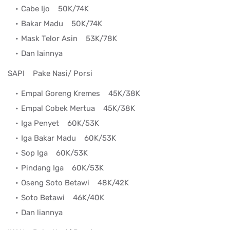
Cabe Ijo
50K/74K
Bakar Madu
50K/74K
Mask Telor Asin
53K/78K
Dan lainnya
SAPI
Pake Nasi/ Porsi
Empal Goreng Kremes
45K/38K
Empal Cobek Mertua
45K/38K
Iga Penyet
60K/53K
Iga Bakar Madu
60K/53K
Sop Iga
60K/53K
Pindang Iga
60K/53K
Oseng Soto Betawi
48K/42K
Soto Betawi
46K/40K
Dan liannya