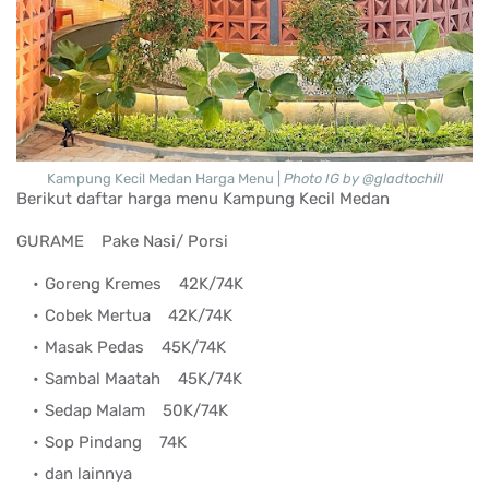
Kampung Kecil Medan Harga Menu |
Photo IG by @gladtochill
Berikut daftar harga menu Kampung Kecil Medan
GURAME
Pake Nasi/ Porsi
Goreng Kremes
42K/74K
Cobek Mertua
42K/74K
Masak Pedas
45K/74K
Sambal Maatah
45K/74K
Sedap Malam
50K/74K
Sop Pindang
74K
dan lainnya