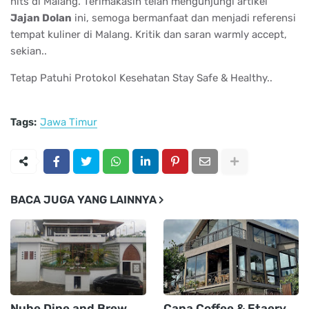
hits di Malang. Terimakasih telah mengunjungi artikel
Jajan Dolan
ini, semoga bermanfaat dan menjadi referensi
tempat kuliner di Malang. Kritik dan saran warmly accept,
sekian..
Tetap Patuhi Protokol Kesehatan Stay Safe & Healthy..
Tags:
Jawa Timur
BACA JUGA YANG LAINNYA
Nube Dine and Brew
Cana Coffee & Etaery