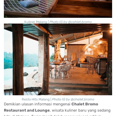
Kuliner Malang |
Photo IG by @cahlet.bromo
Resto Hits Malang |
Photo IG by @chalet.bromo
Demikian ulasan informasi mengenai
Chalet Bromo
Restaurant and Lounge
, wisata kuliner baru yang sedang