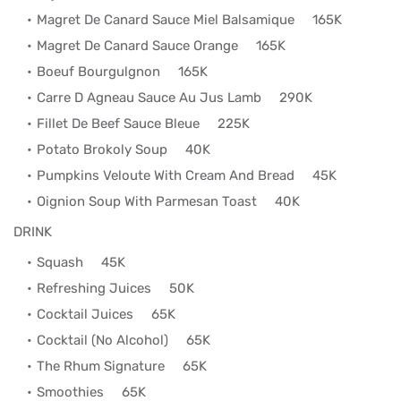
Magret De Canard Sauce Miel Balsamique
165K
Magret De Canard Sauce Orange
165K
Boeuf Bourgulgnon
165K
Carre D Agneau Sauce Au Jus Lamb
290K
Fillet De Beef Sauce Bleue
225K
Potato Brokoly Soup
40K
Pumpkins Veloute With Cream And Bread
45K
Oignion Soup With Parmesan Toast
40K
DRINK
Squash
45K
Refreshing Juices
50K
Cocktail Juices
65K
Cocktail (No Alcohol)
65K
The Rhum Signature
65K
Smoothies
65K