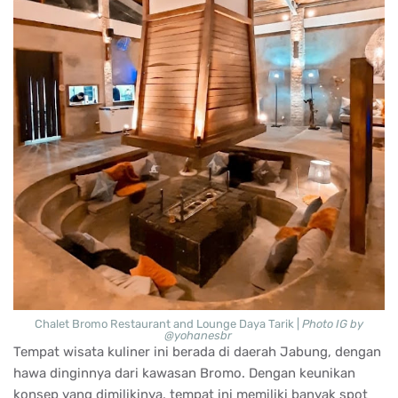
Chalet Bromo Restaurant and Lounge Daya Tarik |
Photo IG by
@yohanesbr
Tempat wisata kuliner ini berada di daerah Jabung, dengan
hawa dinginnya dari kawasan Bromo. Dengan keunikan
konsep yang dimilikinya, tempat ini memiliki banyak spot