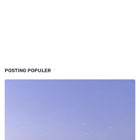
POSTING POPULER