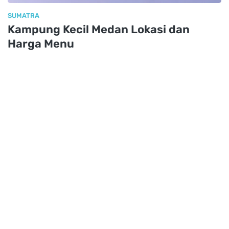
SUMATRA
Kampung Kecil Medan Lokasi dan
Harga Menu