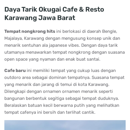
Daya Tarik Okugai Cafe & Resto
Karawang Jawa Barat
Tempat nongkrong hits
ini berlokasi di daerah Bengle,
Majalaya, Karawang dengan mengusung konsep unik dan
menarik sentuhan ala japanese vibes. Dengan daya tarik
utamanya menawarkan tempat nongkrong dengan suasana
open space yang nyaman dan enak buat santai.
Cafe baru
ini memiliki tempat yang cukup luas dengan
outdoro area sebagai dominan tempatnya. Suasana tempat
yang menarik dan jarang di temui di kota Karawang.
Dilengkapi dengan ornamen ornamen menarik seperti
bangunan berbentuk segitiga sebagai tempat duduknya.
Beralaskan batuan kecil berwarna putih yang melihatkan
tempat cafenya ini bersih dan terlihat cantik.