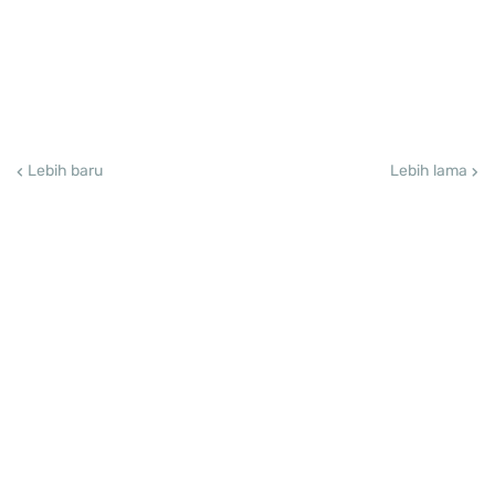
Lebih baru
Lebih lama