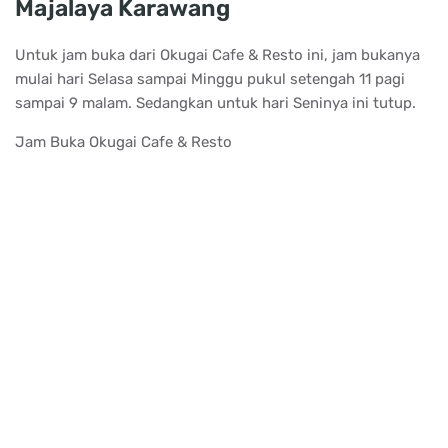
Majalaya Karawang
Untuk jam buka dari Okugai Cafe & Resto ini, jam bukanya
mulai hari Selasa sampai Minggu pukul setengah 11 pagi
sampai 9 malam. Sedangkan untuk hari Seninya ini tutup.
Jam Buka Okugai Cafe & Resto