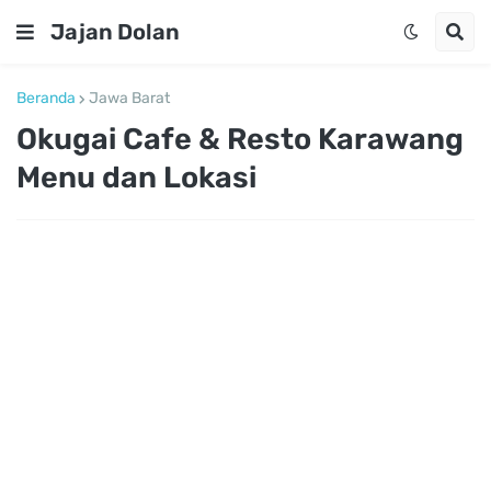
Jajan Dolan
Beranda
Jawa Barat
Okugai Cafe & Resto Karawang
Menu dan Lokasi