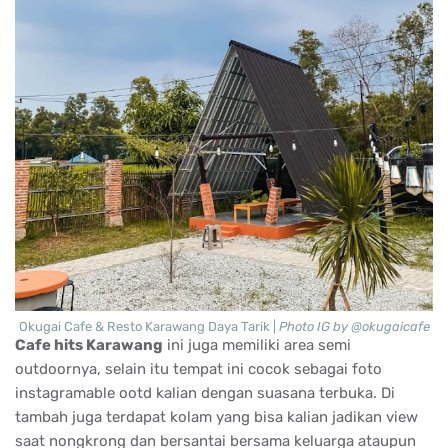
Okugai Cafe & Resto Karawang Daya Tarik |
Photo IG by @okugaicafe
Cafe hits Karawang
ini juga memiliki area semi
outdoornya, selain itu tempat ini cocok sebagai foto
instagramable ootd kalian dengan suasana terbuka. Di
tambah juga terdapat kolam yang bisa kalian jadikan view
saat nongkrong dan bersantai bersama keluarga ataupun