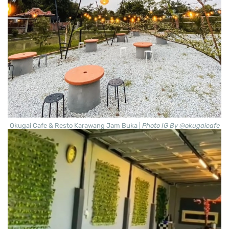
Okugai Cafe & Resto Karawang Jam Buka |
Photo IG By @okugaicafe