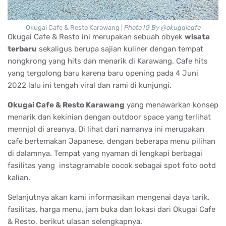
Okugai Cafe & Resto Karawang |
Photo IG By @okugaicafe
Okugai Cafe & Resto ini merupakan sebuah obyek
wisata
terbaru
sekaligus berupa sajian kuliner dengan tempat
nongkrong yang hits dan menarik di Karawang. Cafe hits
yang tergolong baru karena baru opening pada 4 Juni
2022 lalu ini tengah viral dan rami di kunjungi.
Okugai Cafe & Resto Karawang
yang menawarkan konsep
menarik dan kekinian dengan outdoor space yang terlihat
mennjol di areanya. Di lihat dari namanya ini merupakan
cafe bertemakan Japanese, dengan beberapa menu pilihan
di dalamnya. Tempat yang nyaman di lengkapi berbagai
fasilitas yang instagramable cocok sebagai spot foto ootd
kalian.
Selanjutnya akan kami informasikan mengenai daya tarik,
fasilitas, harga menu, jam buka dan lokasi dari Okugai Cafe
& Resto, berikut ulasan selengkapnya.