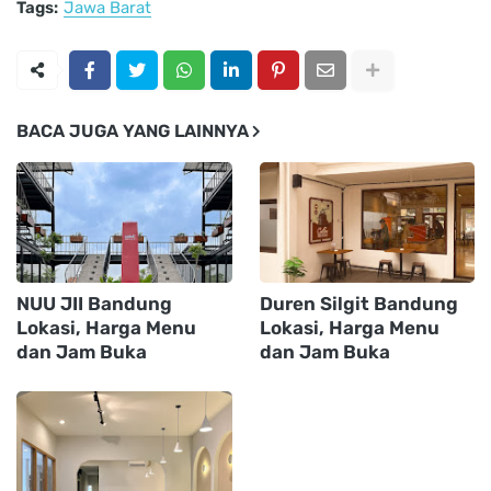
Tags:
Jawa Barat
BACA JUGA YANG LAINNYA
NUU JII Bandung
Duren Silgit Bandung
Lokasi, Harga Menu
Lokasi, Harga Menu
dan Jam Buka
dan Jam Buka