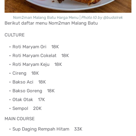
Nom2man Malang Batu Harga Menu |
Photo IG by @budalrek
Berikut daftar menu Nom2man Malang Batu
CULTURE
Roti Maryam Ori
18K
Roti Maryam Cokelat
18K
Roti Maryam Keju
18K
Cireng
18K
Bakso Aci
18K
Bakso Goreng
18K
Otak Otak
17K
Sempol
20K
MAIN COURSE
Sup Daging Rempah Hitam
33K