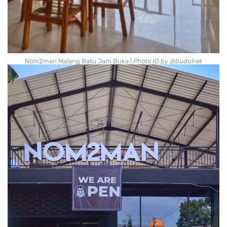
Nom2man Malang Batu Jam Buka |
Photo IG by @budalrek