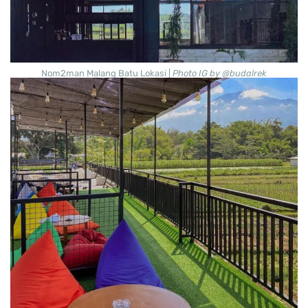
Nom2man Malang Batu Lokasi |
Photo IG by @budalrek