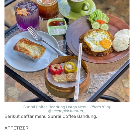
Sunrai Coffee Bandung Harga Menu |
Photo IG by
@secangkir.berdua_
Berikut daftar menu Sunrai Coffee Bandung.
APPETIZER