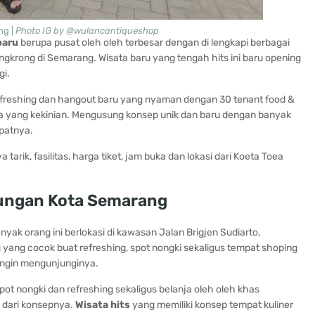
ng |
Photo IG by @wulancantiqueshop
baru
berupa pusat oleh oleh terbesar dengan di lengkapi berbagai
gkrong di Semarang. Wisata baru yang tengah hits ini baru opening
gi.
freshing dan hangout baru yang nyaman dengan 30 tenant food &
a yang kekinian. Mengusung konsep unik dan baru dengan banyak
mpatnya.
arik, fasilitas, harga tiket, jam buka dan lokasi dari Koeta Toea
rungan Kota Semarang
yak orang ini berlokasi di kawasan Jalan Brigjen Sudiarto,
yang cocok buat refreshing, spot nongki sekaligus tempat shoping
ingin mengunjunginya.
pot nongki dan refreshing sekaligus belanja oleh oleh khas
dari konsepnya.
Wisata hits
yang memiliki konsep tempat kuliner