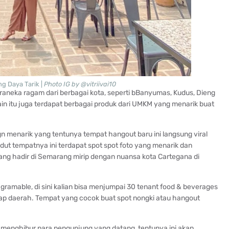
g Daya Tarik |
Photo IG by @vitriivai10
raneka ragam dari berbagai kota, seperti bBanyumas, Kudus, Dieng
ain itu juga terdapat berbagai produk dari UMKM yang menarik buat
menarik yang tentunya tempat hangout baru ini langsung viral
dut tempatnya ini terdapat spot spot foto yang menarik dan
yang hadir di Semarang mirip dengan nuansa kota Cartegana di
gramable, di sini kalian bisa menjumpai 30 tenant food & beverages
ap daerah. Tempat yang cocok buat spot nongki atau hangout
tuk menghibur para pengunjung yang datang, tentunya ini akan