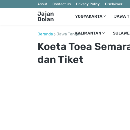
About
Contact Us
Privacy Policy
Disclaimer
Jajan
YOGYAKARTA
JAWA 
Dolan
KALIMANTAN
SULAWE
Beranda
Jawa Tengah
Koeta Toea Semara
dan Tiket