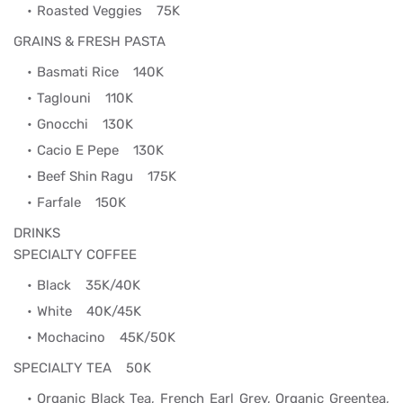
Roasted Veggies
75K
GRAINS & FRESH PASTA
Basmati Rice
140K
Taglouni
110K
Gnocchi
130K
Cacio E Pepe
130K
Beef Shin Ragu
175K
Farfale
150K
DRINKS
SPECIALTY COFFEE
Black 35K/40K
White 40K/45K
Mochacino 45K/50K
SPECIALTY TEA 50K
Organic Black Tea, French Earl Grey, Organic Greentea,