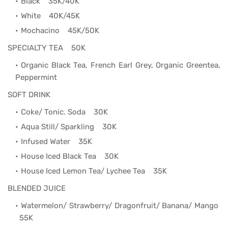
Black
35K/40K
White
40K/45K
Mochacino
45K/50K
SPECIALTY TEA 50K
Organic Black Tea, French Earl Grey, Organic Greentea,
Peppermint
SOFT DRINK
Coke/ Tonic. Soda
30K
Aqua Still/ Sparkling
30K
Infused Water
35K
House Iced Black Tea
30K
House Iced Lemon Tea/ Lychee Tea
35K
BLENDED JUICE
Watermelon/ Strawberry/ Dragonfruit/ Banana/ Mango
55K