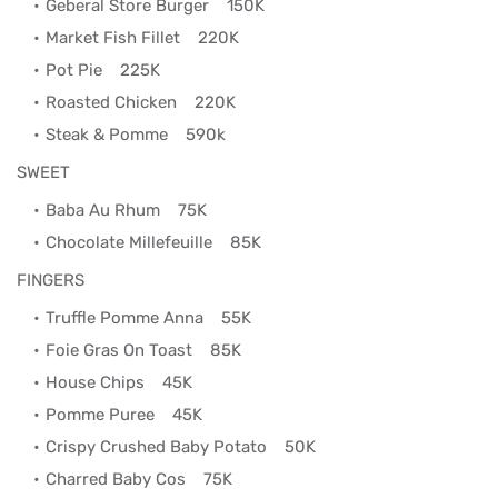
Geberal Store Burger
150K
Market Fish Fillet
220K
Pot Pie
225K
Roasted Chicken
220K
Steak & Pomme
590k
SWEET
Baba Au Rhum
75K
Chocolate Millefeuille
85K
FINGERS
Truffle Pomme Anna
55K
Foie Gras On Toast
85K
House Chips
45K
Pomme Puree
45K
Crispy Crushed Baby Potato
50K
Charred Baby Cos
75K