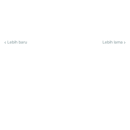
Lebih baru
Lebih lama