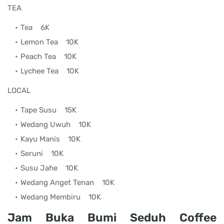
TEA
Tea
6K
Lemon Tea
10K
Peach Tea
10K
Lychee Tea
10K
LOCAL
Tape Susu
15K
Wedang Uwuh
10K
Kayu Manis
10K
Seruni
10K
Susu Jahe
10K
Wedang Anget Tenan
10K
Wedang Membiru
10K
Jam Buka Bumi Seduh Coffee