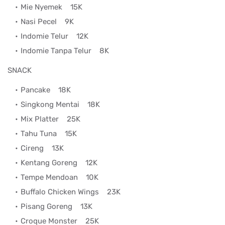
Mie Nyemek
15K
Nasi Pecel
9K
Indomie Telur
12K
Indomie Tanpa Telur
8K
SNACK
Pancake
18K
Singkong Mentai
18K
Mix Platter
25K
Tahu Tuna
15K
Cireng
13K
Kentang Goreng
12K
Tempe Mendoan
10K
Buffalo Chicken Wings
23K
Pisang Goreng
13K
Croque Monster
25K