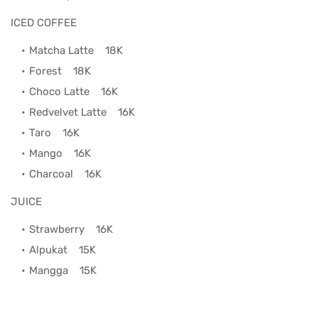
ICED COFFEE
Matcha Latte
18K
Forest
18K
Choco Latte
16K
Redvelvet Latte
16K
Taro
16K
Mango
16K
Charcoal
16K
JUICE
Strawberry
16K
Alpukat
15K
Mangga
15K