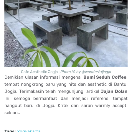
Cafe Aesthetic Jogja |
Photo IG by @wonderfuljogja
Demikian ulasan informasi mengenai
Bumi Seduh Coffee
,
tempat nongkrong baru yang hits dan aesthetic di Bantul
Jogja. Terimakasih telah mengunjungi artikel
Jajan Dolan
ini, semoga bermanfaat dan menjadi referensi tempat
hangout baru di Jogja. Kritik dan saran warmly accept,
sekian..
Tags:
Yogyakarta