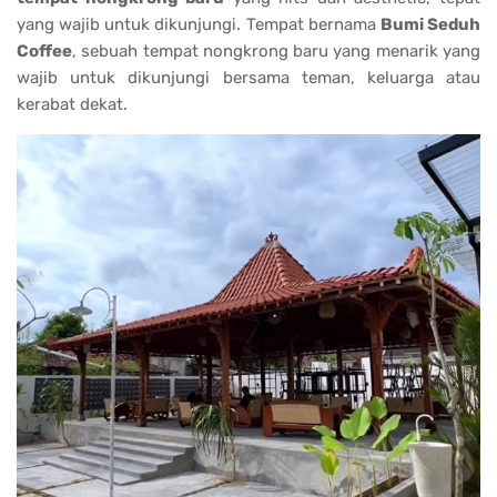
yang wajib untuk dikunjungi. Tempat bernama
Bumi Seduh
Coffee
, sebuah tempat nongkrong baru yang menarik yang
wajib untuk dikunjungi bersama teman, keluarga atau
kerabat dekat.