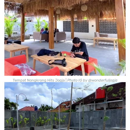
Tempat Nongkrong Hits Jogja |
Photo IG by @wonderfuljogja