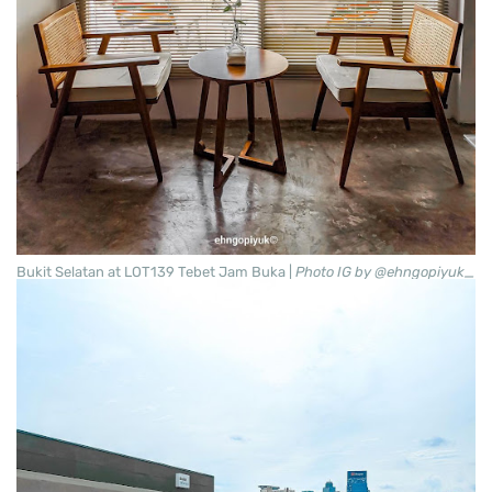
Bukit Selatan at LOT139 Tebet Jam Buka |
Photo IG by @ehngopiyuk_