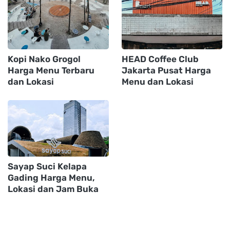
Kopi Nako Grogol
HEAD Coffee Club
Harga Menu Terbaru
Jakarta Pusat Harga
dan Lokasi
Menu dan Lokasi
Sayap Suci Kelapa
Gading Harga Menu,
Lokasi dan Jam Buka