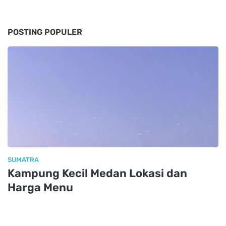
POSTING POPULER
SUMATRA
Kampung Kecil Medan Lokasi dan
Harga Menu