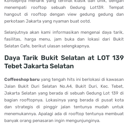
Konsepnya menarik yang terlihat klasik dan unik, dengan
menempati rooftop sebuah Gedung Lot139. Tempat
hangout di rooftop dengan view gedung gedung dan
perkotaan Jakarta yang nyaman buat ootd.
Selanjutnya akan kami informasikan mengenai daya tarik,
fasilitas, harga menu, jam buka dan lokasi dari Bukit
Selatan Cafe, berikut ulasan selengkapnya.
Daya Tarik Bukit Selatan at LOT 139
Tebet Jakarta Selatan
Coffeeshop baru
yang tengah hits ini berlokasi di kawasan
Jalan Bukit Duri Selatan No.A4, Bukit Duri, Kec. Tebet,
Jakarta Selatan yang berada di sebuah Gedung Lot 139 di
bagian rooftopnya. Lokasinya yang berada di pusat kota
dan strategis di pinggir jalan tentunya mudah untuk
menemukannya. Apalagi ada di rooftop tentunya membuat
banyak orang penasaran ingin mengunjunginya.