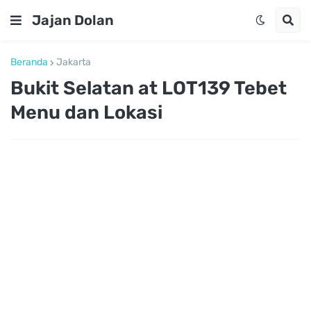
Jajan Dolan
Beranda
Jakarta
Bukit Selatan at LOT139 Tebet
Menu dan Lokasi