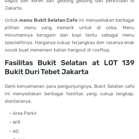
bagus dan keren dari gedung gedung dan perkotaan di
Jakarta.
Untuk
menu Bukit Selatan Cafe
ini menyediakan berbagai
pilihan menu yang menarik untuk di coba. Menu
minumannya beragam dan kopi tentu sebagai menu
specialitinya. Harganya cukup terjangkau dan rasanya enak
cocok buat menemani kalian hangout di rooftop.
Fasilitas Bukit Selatan at LOT 139
Bukit Duri Tebet Jakarta
Demi kenyamanan para pengunjungnya, Bukit Selatan cafe
ini menyediakan berbagai fasilitas yang cukup lengkap,
diantaranya.
Area Parkir
Wifi
AC