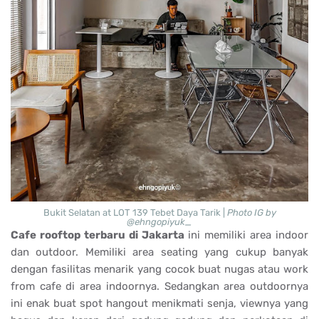
Bukit Selatan at LOT 139 Tebet Daya Tarik |
Photo IG by
@ehngopiyuk_
Cafe rooftop terbaru di Jakarta
ini memiliki area indoor
dan outdoor. Memiliki area seating yang cukup banyak
dengan fasilitas menarik yang cocok buat nugas atau work
from cafe di area indoornya. Sedangkan area outdoornya
ini enak buat spot hangout menikmati senja, viewnya yang