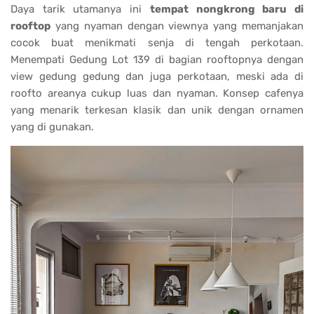
Daya tarik utamanya ini
tempat nongkrong baru di
rooftop
yang nyaman dengan viewnya yang memanjakan
cocok buat menikmati senja di tengah perkotaan.
Menempati Gedung Lot 139 di bagian rooftopnya dengan
view gedung gedung dan juga perkotaan, meski ada di
roofto areanya cukup luas dan nyaman. Konsep cafenya
yang menarik terkesan klasik dan unik dengan ornamen
yang di gunakan.