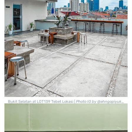
Bukit Selatan at LOT139 Tebet Lokasi |
Photo IG by @ehngopiyuk_