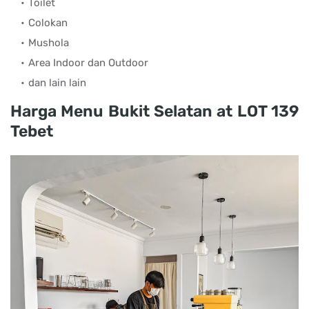
Toilet
Colokan
Mushola
Area Indoor dan Outdoor
dan lain lain
Harga Menu Bukit Selatan at LOT 139
Tebet