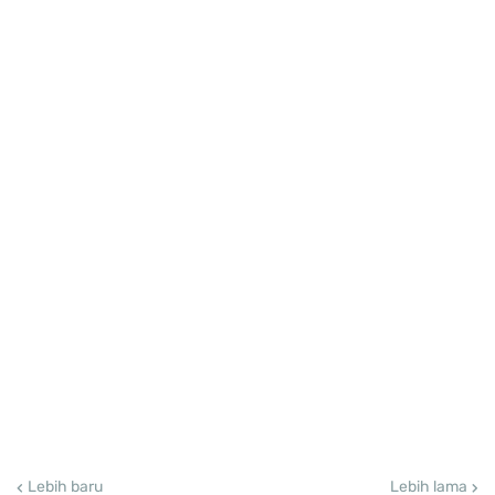
Lebih baru
Lebih lama