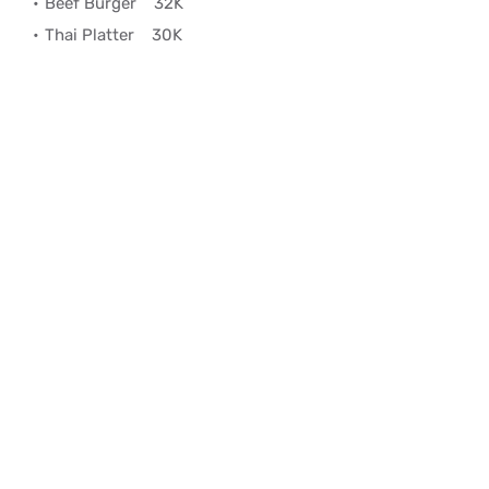
Beef Burger
32K
Thai Platter
30K