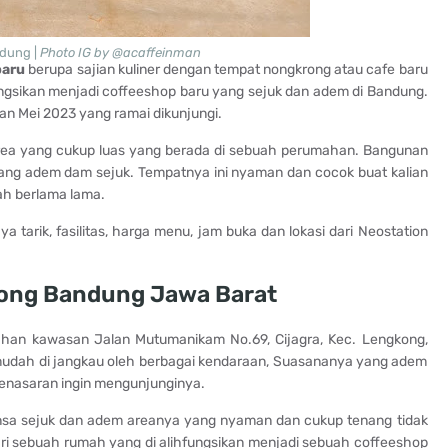
ndung |
Photo IG by @acaffeinman
baru
berupa sajian kuliner dengan tempat nongkrong atau cafe baru
gsikan menjadi coffeeshop baru yang sejuk dan adem di Bandung.
an Mei 2023 yang ramai dikunjungi.
ea yang cukup luas yang berada di sebuah perumahan. Bangunan
ang adem dam sejuk. Tempatnya ini nyaman dan cocok buat kalian
tah berlama lama.
 tarik, fasilitas, harga menu, jam buka dan lokasi dari Neostation
kong Bandung Jawa Barat
mahan kawasan Jalan Mutumanikam No.69, Cijagra, Kec. Lengkong,
 mudah di jangkau oleh berbagai kendaraan, Suasananya yang adem
penasaran ingin mengunjunginya.
ansa sejuk dan adem areanya yang nyaman dan cukup tenang tidak
ari sebuah rumah yang di alihfungsikan menjadi sebuah coffeeshop