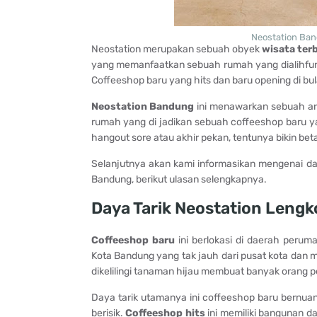
Neostation Ba
Neostation merupakan sebuah obyek
wisata ter
yang memanfaatkan sebuah rumah yang dialihfun
Coffeeshop baru yang hits dan baru opening di bul
Neostation Bandung
ini menawarkan sebuah ar
rumah yang di jadikan sebuah coffeeshop baru y
hangout sore atau akhir pekan, tentunya bikin be
Selanjutnya akan kami informasikan mengenai daya
Bandung, berikut ulasan selengkapnya.
Daya Tarik Neostation Leng
Coffeeshop baru
ini berlokasi di daerah peru
Kota Bandung yang tak jauh dari pusat kota dan
dikelilingi tanaman hijau membuat banyak orang 
Daya tarik utamanya ini coffeeshop baru bernu
berisik.
Coffeeshop hits
ini memiliki bangunan d