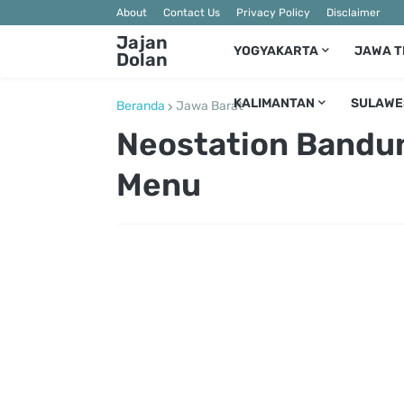
About
Contact Us
Privacy Policy
Disclaimer
Jajan
YOGYAKARTA
JAWA 
Dolan
KALIMANTAN
SULAWE
Beranda
Jawa Barat
Neostation Bandun
Menu