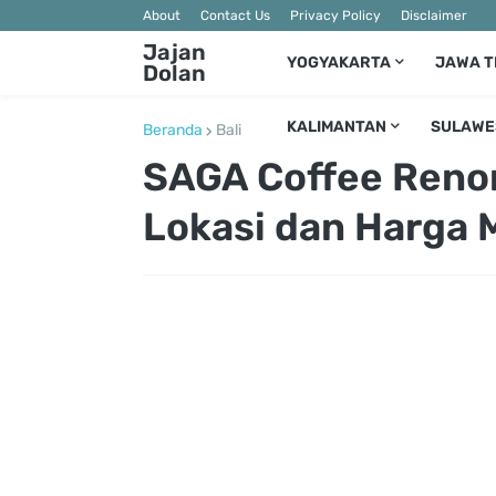
About
Contact Us
Privacy Policy
Disclaimer
Jajan
YOGYAKARTA
JAWA 
Dolan
KALIMANTAN
SULAWE
Beranda
Bali
SAGA Coffee Renon
Lokasi dan Harga 