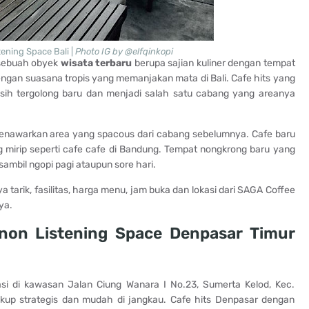
ening Space Bali |
Photo IG by @elfqinkopi
 sebuah obyek
wisata terbaru
berupa sajian kuliner dengan tempat
ngan suasana tropis yang memanjakan mata di Bali. Cafe hits yang
asih tergolong baru dan menjadi salah satu cabang yang areanya
enawarkan area yang spacous dari cabang sebelumnya. Cafe baru
 mirip seperti cafe cafe di Bandung. Tempat nongkrong baru yang
mbil ngopi pagi ataupun sore hari.
tarik, fasilitas, harga menu, jam buka dan lokasi dari SAGA Coffee
ya.
non Listening Space Denpasar Timur
asi di kawasan Jalan Ciung Wanara I No.23, Sumerta Kelod, Kec.
kup strategis dan mudah di jangkau. Cafe hits Denpasar dengan