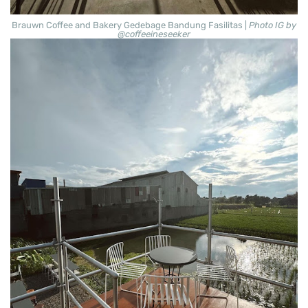
Brauwn Coffee and Bakery Gedebage Bandung Fasilitas |
Photo IG by
@coffeeineseeker