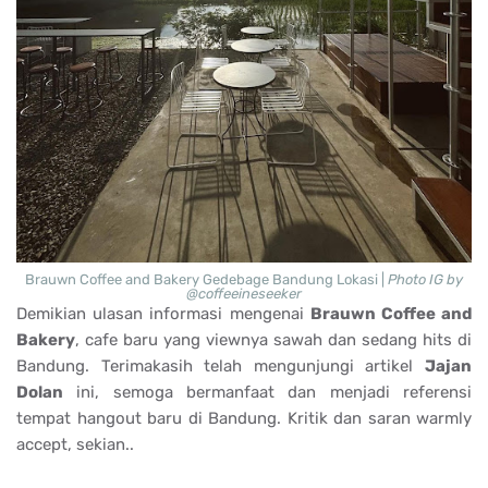
Brauwn Coffee and Bakery Gedebage Bandung Lokasi |
Photo IG by
@coffeeineseeker
Demikian ulasan informasi mengenai
Brauwn Coffee and
Bakery
, cafe baru yang viewnya sawah dan sedang hits di
Bandung. Terimakasih telah mengunjungi artikel
Jajan
Dolan
ini, semoga bermanfaat dan menjadi referensi
tempat hangout baru di Bandung. Kritik dan saran warmly
accept, sekian..