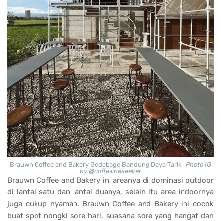
Brauwn Coffee and Bakery Gedebage Bandung Daya Tarik |
Photo IG
by @coffeeineseeker
Brauwn Coffee and Bakery ini areanya di dominasi outdoor
di lantai satu dan lantai duanya, selain itu area indoornya
juga cukup nyaman. Brauwn Coffee and Bakery ini cocok
buat spot nongki sore hari, suasana sore yang hangat dan