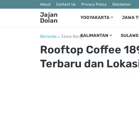
About
Contact Us
Privacy Policy
Disclaimer
Jajan
YOGYAKARTA
JAWA 
Dolan
KALIMANTAN
SULAWE
Beranda
Jawa Barat
Rooftop Coffee 1
Terbaru dan Lokas