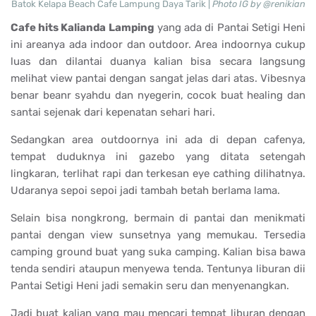
Batok Kelapa Beach Cafe Lampung Daya Tarik |
Photo IG by @renikian
Cafe hits Kalianda Lamping
yang ada di Pantai Setigi Heni
ini areanya ada indoor dan outdoor. Area indoornya cukup
luas dan dilantai duanya kalian bisa secara langsung
melihat view pantai dengan sangat jelas dari atas. Vibesnya
benar beanr syahdu dan nyegerin, cocok buat healing dan
santai sejenak dari kepenatan sehari hari.
Sedangkan area outdoornya ini ada di depan cafenya,
tempat duduknya ini gazebo yang ditata setengah
lingkaran, terlihat rapi dan terkesan eye cathing dilihatnya.
Udaranya sepoi sepoi jadi tambah betah berlama lama.
Selain bisa nongkrong, bermain di pantai dan menikmati
pantai dengan view sunsetnya yang memukau. Tersedia
camping ground buat yang suka camping. Kalian bisa bawa
tenda sendiri ataupun menyewa tenda. Tentunya liburan dii
Pantai Setigi Heni jadi semakin seru dan menyenangkan.
Jadi buat kalian yang mau mencari tempat liburan dengan