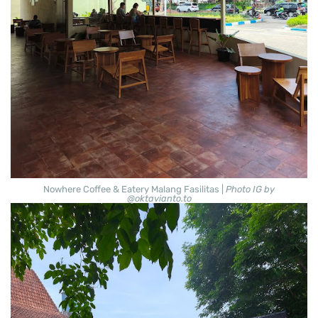
Nowhere Coffee & Eatery Malang Fasilitas |
Photo IG by
@oktavianto.to