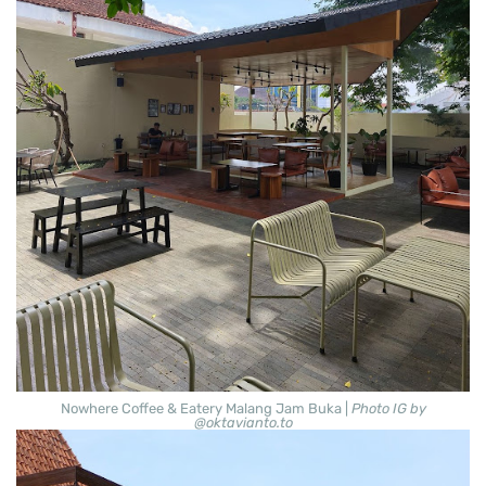
Nowhere Coffee & Eatery Malang Jam Buka |
Photo IG by
@oktavianto.to