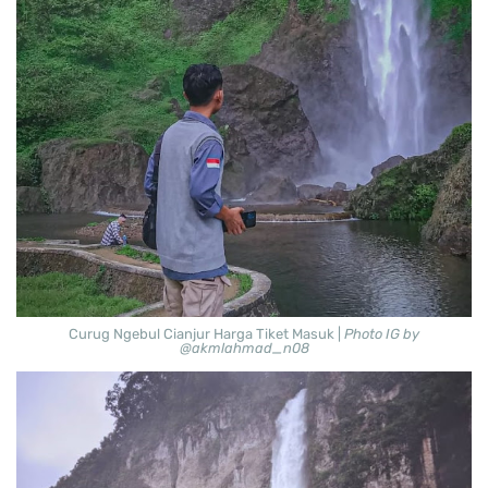
Curug Ngebul Cianjur Harga Tiket Masuk |
Photo IG by
@akmlahmad_n08