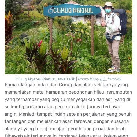
Curug Ngebul Cianjur Daya Tarik |
Photo IG by @j_farro95
Pamandangan indah dari Curug dan alam sekitarnya yang
memanjakan mata, hamparan pepohonan hijau, rerumputan
yang terhampar yang begitu menyegarkan dan asri yang di
selimuti pancaran atau percikan air terjunnya terbawa
angin. Menjadi tempat indah setelah perjalanan yang penuh
tantangan dan melelahkan akan terbayar, dengan suasana
alamnya yang tersaji menjadi penghilang penat dan lelah.
Dibawah air terjunnya ini terdapat telaga atau kolam yang