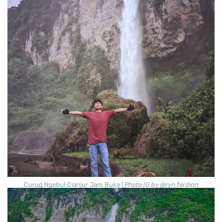
Curug Ngebul Cianjur Jam Buka |
Photo IG by @ryn.ferdian