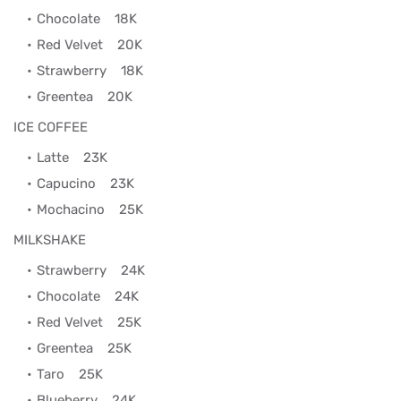
Chocolate
18K
Red Velvet
20K
Strawberry
18K
Greentea
20K
ICE COFFEE
Latte
23K
Capucino
23K
Mochacino
25K
MILKSHAKE
Strawberry
24K
Chocolate
24K
Red Velvet
25K
Greentea
25K
Taro
25K
Blueberry
24K