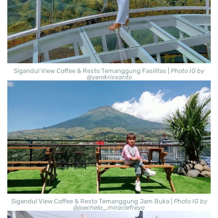
Sigandul View Coffee & Resto Temanggung Fasilitas |
Photo IG by
@yenikrissanto
Sigandul View Coffee & Resto Temanggung Jam Buka |
Photo IG by
@joechela_miraclefreya