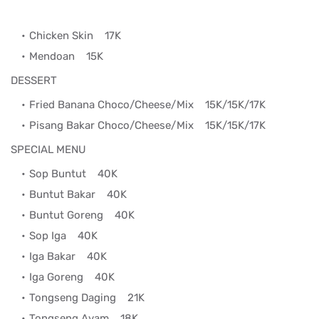
Chicken Skin
17K
Mendoan
15K
DESSERT
Fried Banana Choco/Cheese/Mix
15K/15K/17K
Pisang Bakar Choco/Cheese/Mix
15K/15K/17K
SPECIAL MENU
Sop Buntut
40K
Buntut Bakar
40K
Buntut Goreng
40K
Sop Iga
40K
Iga Bakar
40K
Iga Goreng
40K
Tongseng Daging
21K
Tongseng Ayam
18K