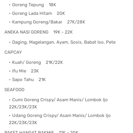
Goreng Tepung
18K
Goreng Lada Hitam
20K
Kampung Goreng/Bakar
27K/28K
ANEKA NASI GORENG 19K - 22K
Daging, Magelangan, Ayam, Sosis, Babat Iso, Pete
CAPCAY
Kuah/ Goreng
21K/22K
Ifu Mie
23K
Sapo Tahu
21K
SEAFOOD
Cumi Goreng Crispy/ Asam Manis/ Lombok Ijo
22K/23K/23K
Udang Goreng Crispy/ Asam Manis/ Lombok Ijo
22K/23K/23K
PAKET HANGAT BAKMIE 17K - 20K