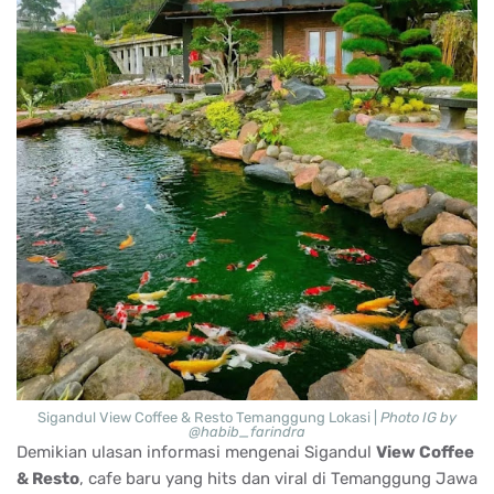
Sigandul View Coffee & Resto Temanggung Lokasi |
Photo IG by
@habib_farindra
Demikian ulasan informasi mengenai Sigandul
View Coffee
& Resto
, cafe baru yang hits dan viral di Temanggung Jawa