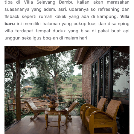
tiba di Villa Selayang Bambu kalian akan merasakan
suasananya yang adem, asri, udaranya so refreshing dan
flsback seperti rumah kakek yang ada di kampung.
Villa
baru
ini memiliki halaman yang cukup luas dan disamping
villa terdapat tempat duduk yang bisa di pakai buat api
unggun sekaligus bbq-an di malam hari.