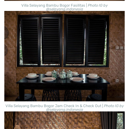
Villa Selayang Bambu Bogor Fasilitas |
Photo IG by
@selayang.indonesia
Villa Selayang Bambu Bogor Jam Check In & Check Out |
Photo IG by
@selayang.indonesia