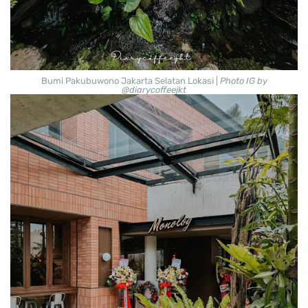
Bumi Pakubuwono Jakarta Selatan Lokasi |
Photo IG by
@diarycoffeejkt