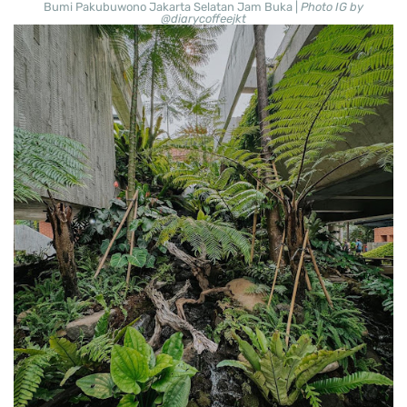
Bumi Pakubuwono Jakarta Selatan Jam Buka |
Photo IG by
@diarycoffeejkt