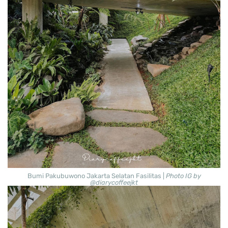
Bumi Pakubuwono Jakarta Selatan Fasilitas |
Photo IG by
@diarycoffeejkt