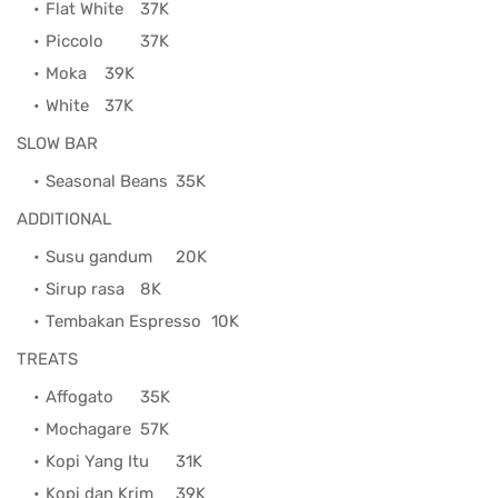
Flat White
37K
Piccolo
37K
Moka
39K
White
37K
SLOW BAR
Seasonal Beans
35K
ADDITIONAL
Susu gandum
20K
Sirup rasa
8K
Tembakan Espresso
10K
TREATS
Affogato
35K
Mochagare
57K
Kopi Yang Itu
31K
Kopi dan Krim
39K