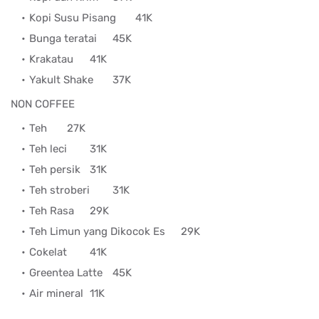
Kopi Susu Pisang
41K
Bunga teratai
45K
Krakatau
41K
Yakult Shake
37K
NON COFFEE
Teh
27K
Teh leci
31K
Teh persik
31K
Teh stroberi
31K
Teh Rasa
29K
Teh Limun yang Dikocok Es
29K
Cokelat
41K
Greentea Latte
45K
Air mineral
11K