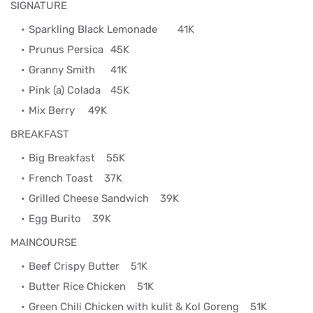
SIGNATURE
Sparkling Black Lemonade
41K
Prunus Persica
45K
Granny Smith
41K
Pink (a) Colada
45K
Mix Berry
49K
BREAKFAST
Big Breakfast
55K
French Toast
37K
Grilled Cheese Sandwich
39K
Egg Burito
39K
MAINCOURSE
Beef Crispy Butter
51K
Butter Rice Chicken
51K
Green Chili Chicken with kulit & Kol Goreng
51K