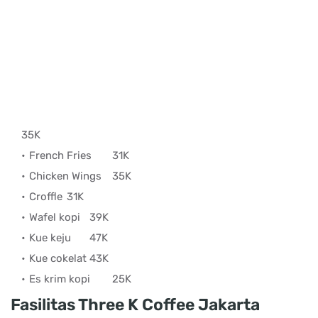
35K
French Fries
31K
Chicken Wings
35K
Croffle
31K
Wafel kopi
39K
Kue keju
47K
Kue cokelat
43K
Es krim kopi
25K
Fasilitas Three K Coffee Jakarta