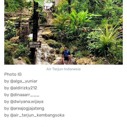
Air Terjun Indonesia
Photo IG
by @alga_yuniar
by @aldirizky212
by @dinaaarr___
by @dwiyana.wijaya
by @areajogjajateng
by @air_terjun_kembangsoka