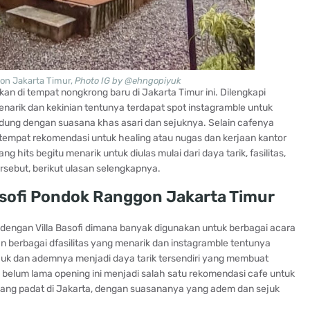
on Jakarta Timur,
Photo IG by @ehngopiyuk
n di tempat nongkrong baru di Jakarta Timur ini. Dilengkapi
enarik dan kekinian tentunya terdapat spot instagramble untuk
andung dengan suasana khas asari dan sejuknya. Selain cafenya
 tempat rekomendasi untuk healing atau nugas dan kerjaan kantor
hits begitu menarik untuk diulas mulai dari daya tarik, fasilitas,
rsebut, berikut ulasan selengkapnya.
Basofi Pondok Ranggon Jakarta Timur
a dengan Villa Basofi dimana banyak digunakan untuk berbagai acara
n berbagai dfasilitas yang menarik dan instagramble tentunya
ejuk dan ademnya menjadi daya tarik tersendiri yang membuat
 belum lama opening ini menjadi salah satu rekomendasi cafe untuk
n yang padat di Jakarta, dengan suasananya yang adem dan sejuk