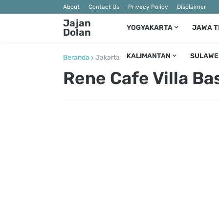
About
Contact Us
Privacy Policy
Disclaimer
Jajan
YOGYAKARTA
JAWA 
Dolan
KALIMANTAN
SULAWE
Beranda
Jakarta
Rene Cafe Villa Ba