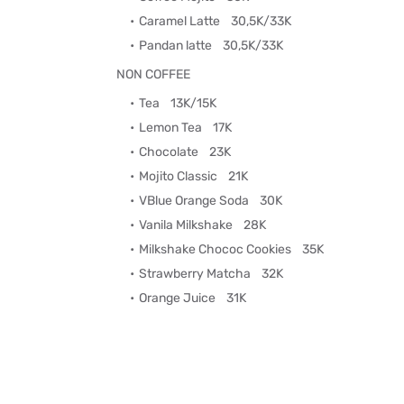
Caramel Latte
30,5K/33K
Pandan latte
30,5K/33K
NON COFFEE
Tea
13K/15K
Lemon Tea
17K
Chocolate
23K
Mojito Classic
21K
VBlue Orange Soda
30K
Vanila Milkshake
28K
Milkshake Chococ Cookies
35K
Strawberry Matcha
32K
Orange Juice
31K