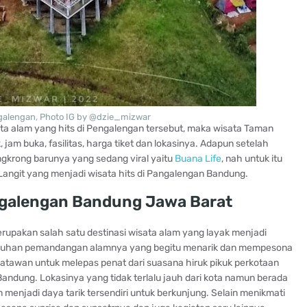
galengan, Photo IG by @dzie_mizwar
ta alam yang hits di Pengalengan tersebut, maka wisata Taman
k, jam buka, fasilitas, harga tiket dan lokasinya. Adapun setelah
krong barunya yang sedang viral yaitu
Buana Life
, nah untuk itu
angit yang menjadi wisata hits di Pangalengan Bandung.
ngalengan Bandung Jawa Barat
erupakan salah satu destinasi wisata alam yang layak menjadi
 suguhan pemandangan alamnya yang begitu menarik dan mempesona
satawan untuk melepas penat dari suasana hiruk pikuk perkotaan
Bandung. Lokasinya yang tidak terlalu jauh dari kota namun berada
 menjadi daya tarik tersendiri untuk berkunjung. Selain menikmati