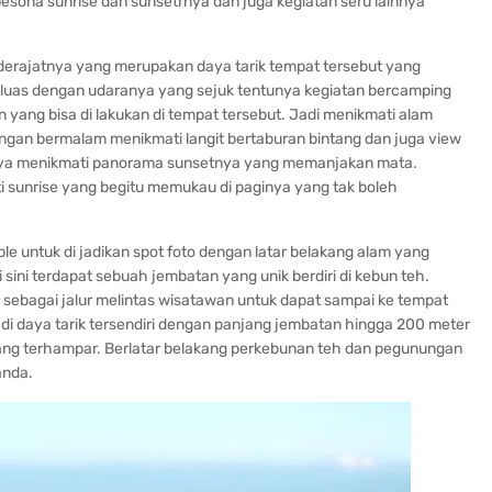
esona sunrise dan sunsetrnya dan juga kegiatan seru lainnya
erajatnya yang merupakan daya tarik tempat tersebut yang
g luas dengan udaranya yang sejuk tentunya kegiatan bercamping
yang bisa di lakukan di tempat tersebut. Jadi menikmati alam
ngan bermalam menikmati langit bertaburan bintang dan juga view
umnya menikmati panorama sunsetnya yang memanjakan mata.
ti sunrise yang begitu memukau di paginya yang tak boleh
ble untuk di jadikan spot foto dengan latar belakang alam yang
 sini terdapat sebuah jembatan yang unik berdiri di kebun teh.
ebagai jalur melintas wisatawan untuk dapat sampai ke tempat
adi daya tarik tersendiri dengan panjang jembatan hingga 200 meter
ng terhampar. Berlatar belakang perkebunan teh dan pegunungan
anda.