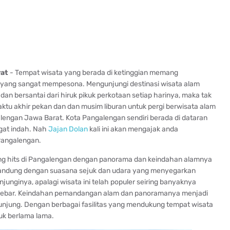
at
- Tempat wisata yang berada di ketinggian memang
ng sangat mempesona. Mengunjungi destinasi wisata alam
an bersantai dari hiruk pikuk perkotaan setiap harinya, maka tak
u akhir pekan dan dan musim liburan untuk pergi berwisata alam
engan Jawa Barat. Kota Pangalengan sendiri berada di dataran
gat indah. Nah
Jajan Dolan
kali ini akan mengajak anda
Pangalengan.
ng hits di Pangalengan dengan panorama dan keindahan alamnya
andung dengan suasana sejuk dan udara yang menyegarkan
nginya, apalagi wisata ini telah populer seiring banyaknya
tersebar. Keindahan pemandangan alam dan panoramanya menjadi
njung. Dengan berbagai fasilitas yang mendukung tempat wisata
uk berlama lama.