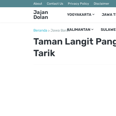
About
Contact Us
Privacy Policy
Disclaimer
Jajan
YOGYAKARTA
JAWA 
Dolan
KALIMANTAN
SULAWE
Beranda
Jawa Barat
Taman Langit Pang
Tarik