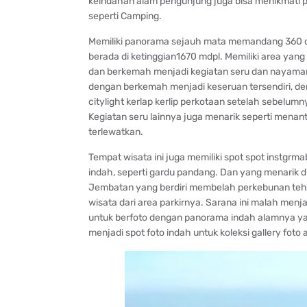
keindahan alam pengunjung juga bisa menikmati p
seperti Camping.
Memiliki panorama sejauh mata memandang 360 d
berada di ketinggian1670 mdpl. Memiliki area yan
dan berkemah menjadi kegiatan seru dan nayaman 
dengan berkemah menjadi keseruan tersendiri, de
citylight kerlap kerlip perkotaan setelah sebel
Kegiatan seru lainnya juga menarik seperti menan
terlewatkan.
Tempat wisata ini juga memiliki spot spot instgrma
indah, seperti gardu pandang. Dan yang menarik di
Jembatan yang berdiri membelah perkebunan teh s
wisata dari area parkirnya. Sarana ini malah menj
untuk berfoto dengan panorama indah alamnya ya
menjadi spot foto indah untuk koleksi gallery foto 